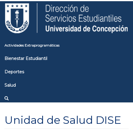
Pasar
Toggle
al
high
contenido
contrast
principal
Actividades Extraprogramáticas
Bienestar Estudiantil
Deportes
Salud
Unidad de Salud DISE