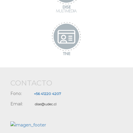
CONTACTO
Fono:
+56 41220 4207
Email:
dise@udec.cl