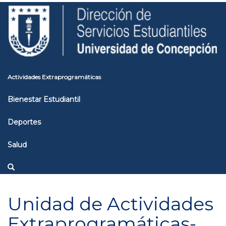
Pasar
Toggle
al
high
contenido
contrast
principal
Actividades Extraprogramáticas
Bienestar Estudiantil
Deportes
Salud
Unidad de Actividades
Extraprogramáticas-