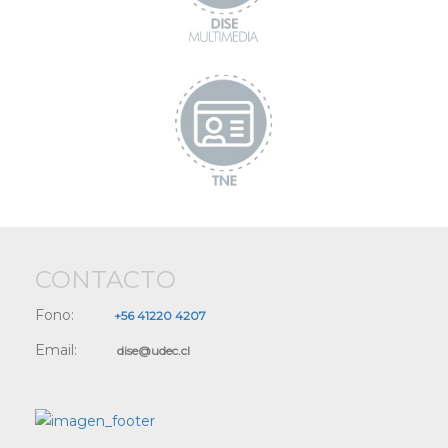
CONTACTO
Fono:
+56 41220 4207
Email:
dise@udec.cl