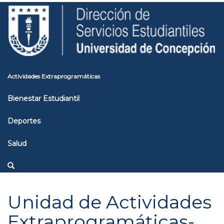
Pasar
Toggle
al
high
contenido
contrast
principal
Actividades Extraprogramáticas
Bienestar Estudiantil
Deportes
Salud
Unidad de Actividades
Extraprogramáticas-