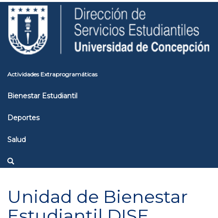
Pasar
Toggle
al
high
contenido
contrast
principal
Actividades Extraprogramáticas
Bienestar Estudiantil
Deportes
Salud
Unidad de Bienestar
Estudiantil DISE