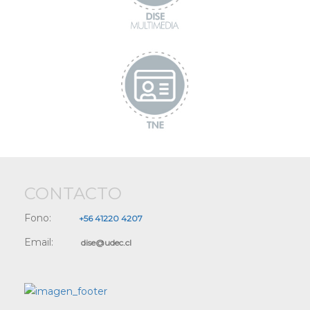
CONTACTO
Fono:
+56 41220 4207
Email:
dise@udec.cl