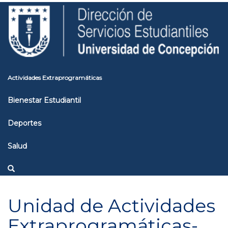
Pasar
Toggle
al
high
contenido
contrast
principal
Actividades Extraprogramáticas
Bienestar Estudiantil
Deportes
Salud
Unidad de Actividades
Extraprogramáticas-