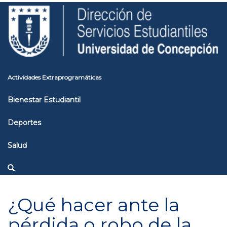
Pasar
Toggle
al
high
contenido
contrast
principal
Actividades Extraprogramáticas
Bienestar Estudiantil
Deportes
Salud
¿Qué hacer ante la
pérdida o robo de la