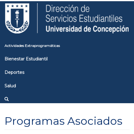
Pasar
Toggle
al
high
contenido
contrast
principal
Actividades Extraprogramáticas
Bienestar Estudiantil
Deportes
Salud
Programas Asociados