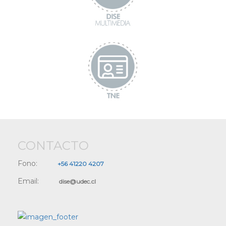
CONTACTO
Fono:
+56 41220 4207
Email:
dise@udec.cl