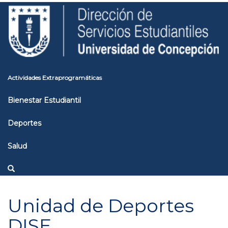
Pasar
Toggle
al
high
contenido
contrast
principal
Actividades Extraprogramáticas
Bienestar Estudiantil
Deportes
Salud
Unidad de Deportes
DISE