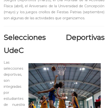
Juegos Deportivos (marzo), el Día Mundial de la Actividad
Física (abril), el Aniversario de la Universidad de Concepción
(mayo) y los juegos criollos de Fiestas Patrias (septiembre)
son algunas de las actividades que organizamos.
Selecciones Deportivas
UdeC
Las
selecciones
deportivas,
son
integradas
por
estudiantes
de nuestra