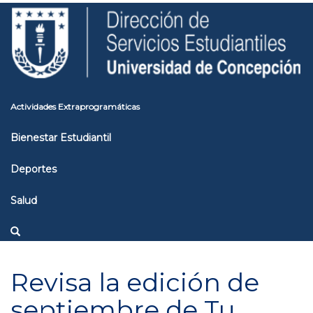
Pasar
Toggle
al
high
contenido
contrast
principal
Actividades Extraprogramáticas
Bienestar Estudiantil
Deportes
Salud
Revisa la edición de
septiembre de Tu