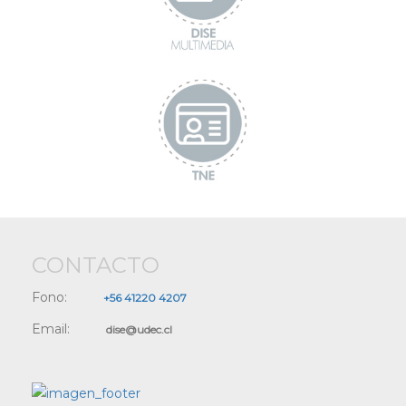
CONTACTO
Fono:
+56 41220 4207
Email:
dise@udec.cl