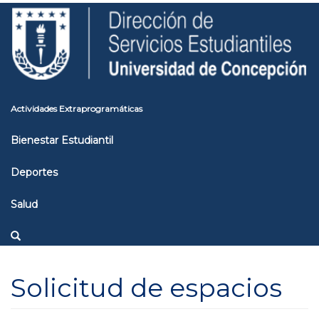
Pasar
Toggle
al
high
contenido
contrast
principal
Actividades Extraprogramáticas
Bienestar Estudiantil
Deportes
Salud
Solicitud de espacios