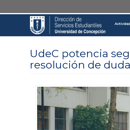
Pasar
Toggle
al
high
contenido
contrast
Activida
principal
UdeC potencia seg
resolución de duda