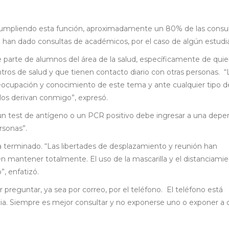
cumpliendo esta función, aproximadamente un 80% de las consu
 han dado consultas de académicos, por el caso de algún estudi
 parte de alumnos del área de la salud, específicamente de qui
ntros de salud y que tienen contacto diario con otras personas. “
eocupación y conocimiento de este tema y ante cualquier tipo d
los derivan conmigo”, expresó.
n test de antígeno o un PCR positivo debe ingresar a una depe
rsonas”.
terminado. “Las libertades de desplazamiento y reunión han
 mantener totalmente. El uso de la mascarilla y el distanciami
, enfatizó.
r preguntar, ya sea por correo, por el teléfono. El teléfono está
cia. Siempre es mejor consultar y no exponerse uno o exponer a 