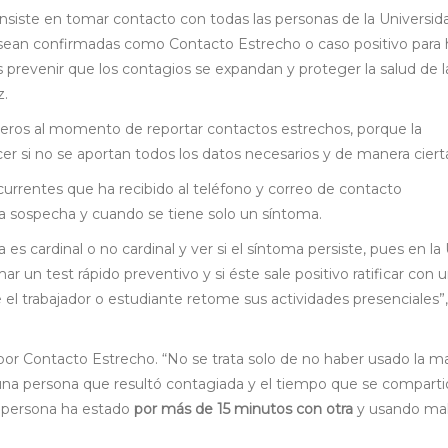
nsiste en tomar contacto con todas las personas de la Universi
ean confirmadas como Contacto Estrecho o caso positivo para h
es prevenir que los contagios se expandan y proteger la salud de l
z.
nceros al momento de reportar contactos estrechos, porque la
r si no se aportan todos los datos necesarios y de manera cierta
urrentes que ha recibido al teléfono y correo de contacto
 la sospecha y cuando se tiene solo un síntoma.
 es cardinal o no cardinal y ver si el síntoma persiste, pues en la 
r un test rápido preventivo y si éste sale positivo ratificar con 
ue el trabajador o estudiante retome sus actividades presenciales”,
or Contacto Estrecho. “No se trata solo de no haber usado la mas
 una persona que resultó contagiada y el tiempo que se comparti
a persona ha estado
por más de 15 minutos con otra
y usando mal