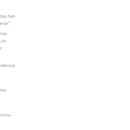
ltas han
ante”.
enes
Los
e
ndencia
ento
otros».