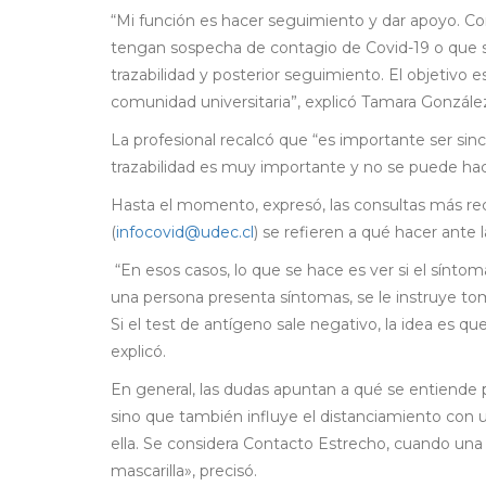
“Mi función es hacer seguimiento y dar apoyo. Co
tengan sospecha de contagio de Covid-19 o que s
trazabilidad y posterior seguimiento. El objetivo 
comunidad universitaria”, explicó Tamara Gonzále
La profesional recalcó que “es importante ser si
trazabilidad es muy importante y no se puede hace
Hasta el momento, expresó, las consultas más rec
(
infocovid@udec.cl
) se refieren a qué hacer ante
“En esos casos, lo que se hace es ver si el síntoma
una persona presenta síntomas, se le instruye toma
Si el test de antígeno sale negativo, la idea es q
explicó.
En general, las dudas apuntan a qué se entiende p
sino que también influye el distanciamiento con
ella. Se considera Contacto Estrecho, cuando un
mascarilla», precisó.