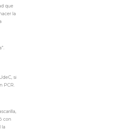
dad que
acer la
a
”.
UdeC, si
un PCR.
carilla,
ó con
 la