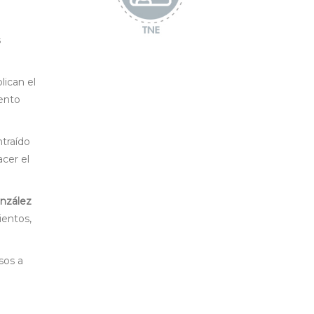
s
ican el
iento
traído
cer el
nzález
ientos,
sos a