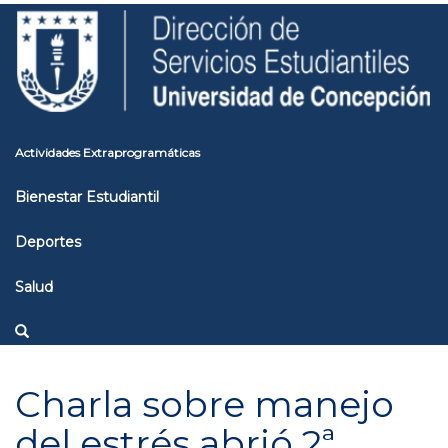
Pasar
Toggle
al
high
contenido
contrast
principal
Actividades Extraprogramáticas
Bienestar Estudiantil
Deportes
Salud
Charla sobre manejo
del estrés abrió 2ª