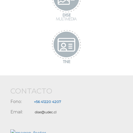
CONTACTO
Fono:
+56 41220 4207
Email:
dise@udec.cl