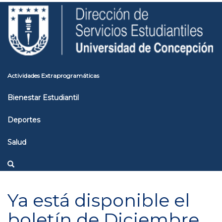
Pasar
Toggle
al
high
contenido
contrast
principal
Actividades Extraprogramáticas
Bienestar Estudiantil
Deportes
Salud
Ya está disponible el
boletín de Diciembre