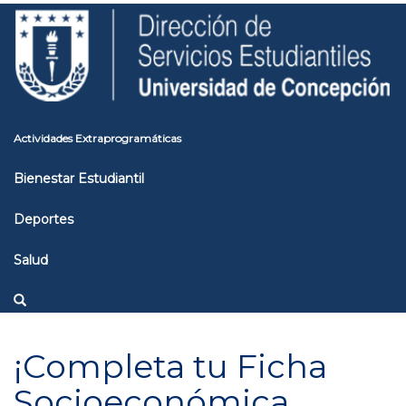
Pasar
Toggle
al
high
contenido
contrast
principal
Actividades Extraprogramáticas
Bienestar Estudiantil
Deportes
Salud
¡Completa tu Ficha
Socioeconómica