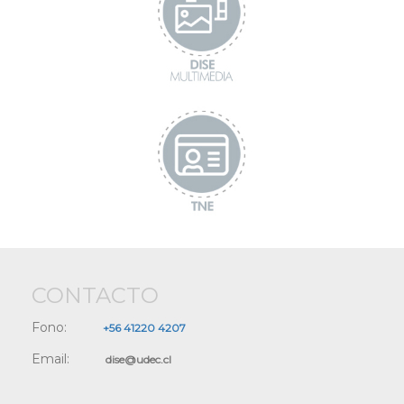
CONTACTO
Fono:
+56 41220 4207
Email:
dise@udec.cl