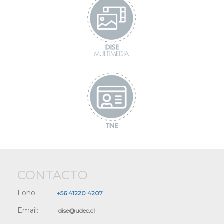
CONTACTO
Fono:
+56 41220 4207
Email:
dise@udec.cl