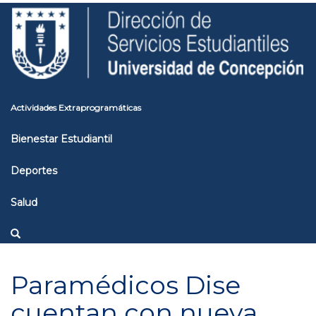
Pasar
Toggle
al
high
contenido
contrast
principal
Actividades Extraprogramáticas
Bienestar Estudiantil
Deportes
Salud
Paramédicos Dise
cuentan con nueva