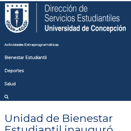
Pasar
Toggle
al
high
contenido
contrast
principal
Actividades Extraprogramáticas
Bienestar Estudiantil
Deportes
Salud
Unidad de Bienestar
Estudiantil inauguró