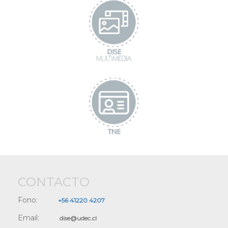
CONTACTO
Fono:
+56 41220 4207
Email:
dise@udec.cl