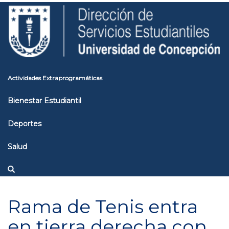
Pasar
Toggle
al
high
contenido
contrast
principal
Actividades Extraprogramáticas
Bienestar Estudiantil
Deportes
Salud
Rama de Tenis entra
en tierra derecha con