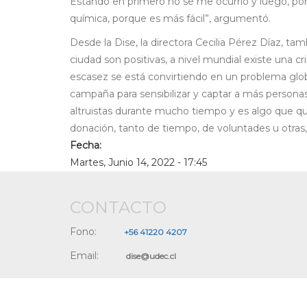
Estando en primero no se me ocurrió y luego, por
química, porque es más fácil”, argumentó.
Desde la Dise, la directora Cecilia Pérez Díaz, tam
ciudad son positivas, a nivel mundial existe una c
escasez se está convirtiendo en un problema globa
campaña para sensibilizar y captar a más persona
altruistas durante mucho tiempo y es algo que qu
donación, tanto de tiempo, de voluntades u otras, 
Fecha:
Martes, Junio 14, 2022 - 17:45
CONTACTO
Fono:
+56 41220 4207
Email:
dise@udec.cl