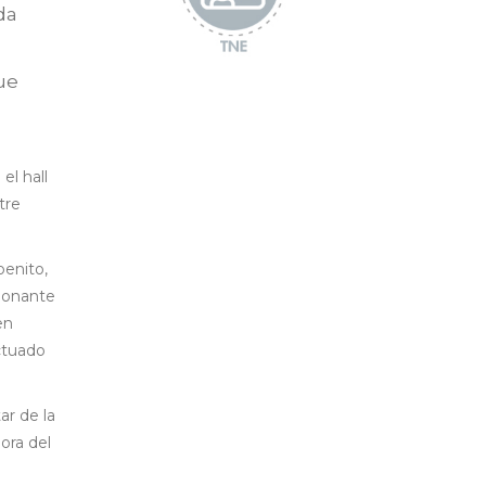
da
ue
el hall
tre
benito,
 donante
en
ctuado
ar de la
ora del