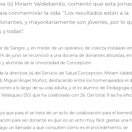
tora (s) Miriam Valdebenito, comentó que esta jorna
ara conmemorar la vida. “Los resultados están a la
donantes, y mayoritariamente son jóvenes, por lo q
 y todas".
de Sangre, y en medio de un operativo de colecta instalado en 
14 de junio se reconoció a una docena de donantes altruistas, en
s y alumnas de la Universidad de Concepción.
la directora (s) del Servicio de Salud Concepción, Miriam Valde
udad, Miguel Ángel Muñoz, destacando entre los homenajeados el
iones a lo largo de su vida adulta, y el ex alumno de Pedagogía 
Velásquez (30) que ha colaborado con 26. Del total, 9 las ha efe
ya que para él se trata de un acto de colaboración para el bienest
ación para ser donante es que es un acto muy fácil; gastas una h
go un llamado a que consulten cómo es el procedimiento, se