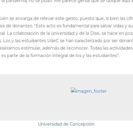
 la pandemia, no se pudo. Me parece genial que se ubique aquí 
bién se encarga de relevar este gesto, puesto que, si bien las cifr
risis de donantes. “Este acto es fundamental para salvar vidas y su
l. La colaboración de la universidad y de la Dise, se hace en po
s. Los y las estudiantes UdeC se han caracterizado por ser donan
isiéramos estimular, además de reconocer. Todas las actividades
es parte de la formación integral de los y las estudiantes”.
Universidad de Concepción.