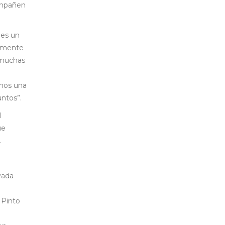
ompañen
 es un
iamente
 muchas
emos una
untos”.
l
ue
.
yada
 Pinto