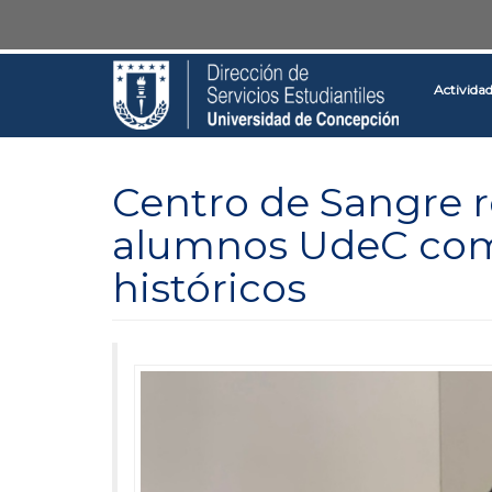
Pasar
Toggle
al
high
contenido
contrast
Activida
principal
Centro de Sangre r
alumnos UdeC como
históricos