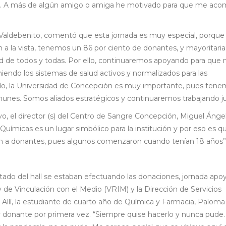
rlo. A más de algún amigo o amiga he motivado para que me ac
am Valdebenito, comentó que esta jornada es muy especial, porque
án a la vista, tenemos un 86 por ciento de donantes, y mayoritar
dad de todos y todas. Por ello, continuaremos apoyando para que
endo los sistemas de salud activos y normalizados para las
ntido, la Universidad de Concepción es muy importante, pues ten
omunes. Somos aliados estratégicos y continuaremos trabajando j
vo, el director (s) del Centro de Sangre Concepción, Miguel Ánge
Químicas es un lugar simbólico para la institución y por eso es q
ión a donantes, pues algunos comenzaron cuando tenían 18 años”
stado del hall se estaban efectuando las donaciones, jornada apo
 y de Vinculación con el Medio (VRIM) y la Dirección de Servicios
d. Allí, la estudiante de cuarto año de Química y Farmacia, Paloma
 donante por primera vez. “Siempre quise hacerlo y nunca pude.