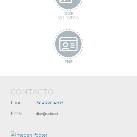
CONTACTO
Fono:
+56 41220 4207
Email:
dise@udec.cl