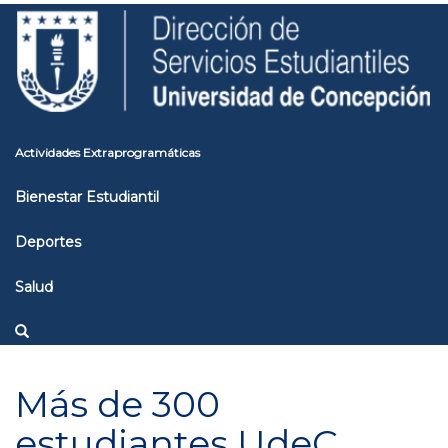
Pasar
Toggle
al
high
contenido
contrast
principal
Actividades Extraprogramáticas
Bienestar Estudiantil
Deportes
Salud
Más de 300
estudiantes UdeC