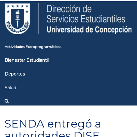
Pasar
Toggle
al
high
contenido
contrast
principal
Actividades Extraprogramáticas
Bienestar Estudiantil
Deportes
Salud
SENDA entregó a
autoridades DISE