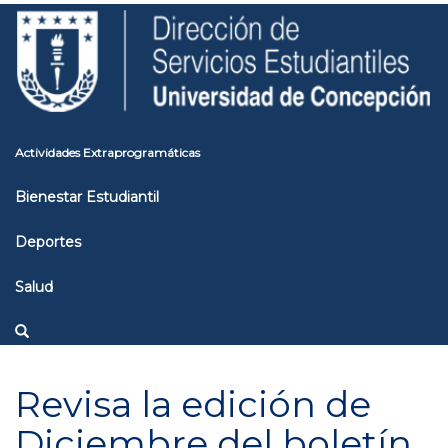
Pasar
Toggle
al
high
contenido
contrast
principal
Actividades Extraprogramáticas
Bienestar Estudiantil
Deportes
Salud
Revisa la edición de
Diciembre del boletín