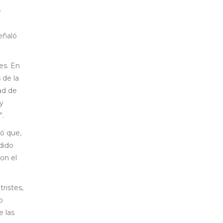
e
eñaló
es. En
 de la
ad de
y
”.
ó que,
dido
on el
ristes,
o
e las