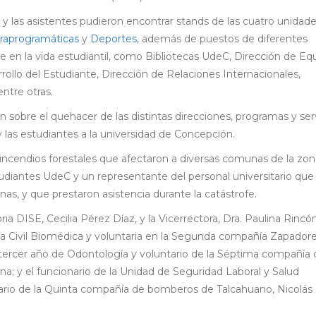
los y las asistentes pudieron encontrar stands de las cuatro unidade
traprogramáticas
y
Deportes
, además de puestos de diferentes
e en la vida estudiantil, como Bibliotecas UdeC, Dirección de Eq
ollo del Estudiante, Dirección de Relaciones Internacionales,
ntre otras.
n sobre el quehacer de las distintas direcciones, programas y serv
os y las estudiantes a la universidad de Concepción.
s incendios forestales que afectaron a diversas comunas de la zo
studiantes UdeC y un representante del personal universitario que
s, y que prestaron asistencia durante la catástrofe.
ia DISE, Cecilia Pérez Díaz, y la Vicerrectora, Dra. Paulina Rincó
ría Civil Biomédica y voluntaria en la Segunda compañía Zapador
ercer año de Odontología y voluntario de la Séptima compañía 
 y el funcionario de la Unidad de Seguridad Laboral y Salud
tario de la Quinta compañía de bomberos de Talcahuano, Nicolás