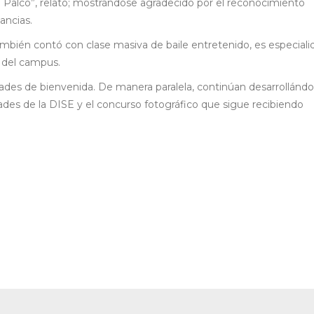
e Palco”, relató; mostrándose agradecido por el reconocimiento
ancias.
ambién contó con clase masiva de baile entretenido, es especiali
s del campus.
idades de bienvenida. De manera paralela, continúan desarrollándo
ltades de la DISE y el concurso fotográfico que sigue recibiendo