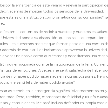
s por la emergencia de este verano y relevar la participación d
decir, además de mostrar todos los servicios de la Universidad,
ue esta es una institución comprometida con su comunidad”, s
rez.
que “estamos contentos de recibir a nuestras y nuestros estudiant
 Universidad pone a su disposición, que no solo son reparticiones
iantiles. Les queremos mostrar que forman parte de una comunid
 además de estudiar. Les invitamos a aprovechar la universidad 
o a veces no nos va como quisiéramos y necesitamos una mano
ró muy emocionada durante la inauguración de la feria. Coment
ntaña rusa de emociones. A veces, me sentí satisfecha de haber po
tencia de no haber podido hacer nada en algunas ocasiones. Pero c
odía, me sentí feliz de haber podido ayudar”.
estar asistencia en la emergencia significó “vivir momentos muy t
on todo. Pero, también, momentos de felicidad y triunfo cuand
casas y comunidades. Me tocó incluso defender mi propia casa d