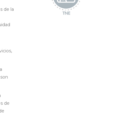
s de la
uidad
icios,
na
 son
n
es de
de