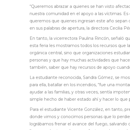
“Queremos abrazar a quienes se han visto afectado
nuestra comunidad en el apoyo a las víctimas. Es 
queremos que quienes ingresan este año sepan q
en sus palabras de apertura, la directora Cecilia Pé
En tanto, la vicerrectora Paulina Rincón, señaló 
esta feria les mostramos todos los recursos que la
orgánica central, sino que organizaciones estud
personas y que hay muchas actividades que hacer
también, saber que hay recursos de apoyo cuand
La estudiante reconocida, Sandra Gómez, se most
para ella, batallar en los incendios, “fue una mo
ayudar a las familias, y otras veces, sentía impo
simple hecho de haber estado ahí y hacer lo que p
Para el estudiante Vicente González, en tanto, pr
donde vimos y conocimos personas que lo perdier
lográbamos frenar el avance del fuego, salvando 