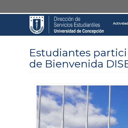
Pasar
Toggle
al
high
contenido
contrast
Activida
principal
Estudiantes partici
de Bienvenida DIS