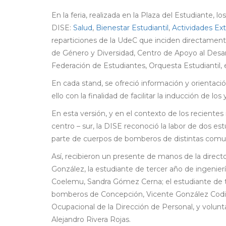
En la feria, realizada en la Plaza del Estudiante, 
DISE:
Salud
,
Bienestar Estudiantil
,
Actividades Ex
reparticiones de la UdeC que inciden directament
de Género y Diversidad, Centro de Apoyo al Desarr
Federación de Estudiantes, Orquesta Estudiantil, e
En cada stand, se ofreció información y orientació
ello con la finalidad de facilitar la inducción de l
En esta versión, y en el contexto de los reciente
centro – sur, la DISE reconoció la labor de dos e
parte de cuerpos de bomberos de distintas comuna
Así, recibieron un presente de manos de la director
González, la estudiante de tercer año de ingenie
Coelemu, Sandra Gómez Cerna; el estudiante de t
bomberos de Concepción, Vicente González Codina;
Ocupacional de la Dirección de Personal, y volun
Alejandro Rivera Rojas.