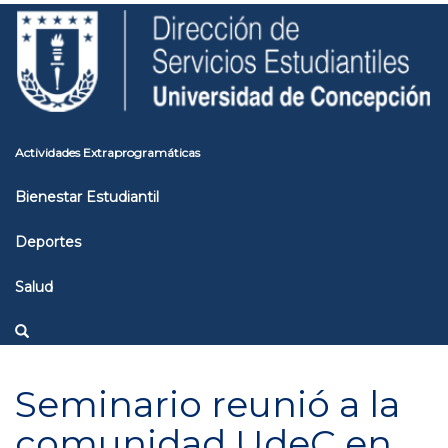
Pasar
Toggle
al
high
contenido
contrast
principal
Actividades Extraprogramáticas
Bienestar Estudiantil
Deportes
Salud
Seminario reunió a la
comunidad UdeC en