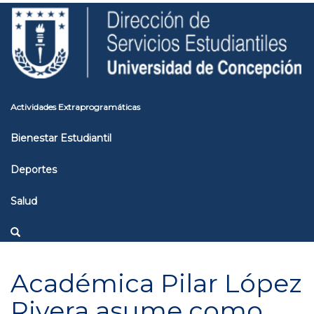
Pasar
Toggle
al
high
contenido
contrast
principal
Actividades Extraprogramáticas
Bienestar Estudiantil
Deportes
Salud
Académica Pilar López
Rivera asume como