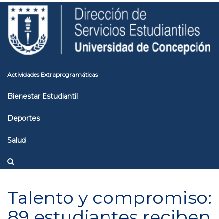
Pasar
Toggle
al
high
contenido
contrast
principal
Actividades Extraprogramáticas
Bienestar Estudiantil
Deportes
Salud
Talento y compromiso:
89 estudiantes reciben