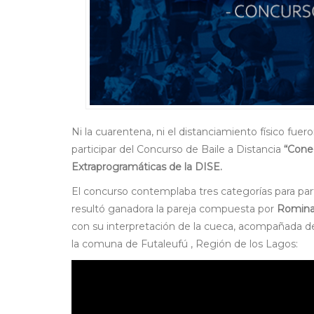
Ni la cuarentena, ni el distanciamiento físico fu
participar del Concurso de Baile a Distancia
“Cone
Extraprogramáticas de la DISE.
El concurso contemplaba tres categorías para part
resultó ganadora la pareja compuesta por
Romina
con su interpretación de la cueca, acompañada de
la comuna de Futaleufú , Región de los Lagos: