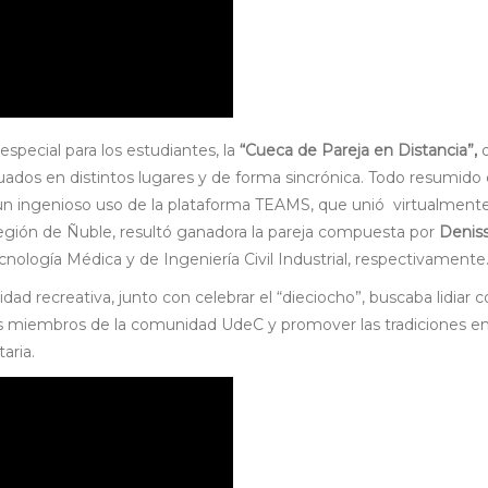
pecial para los estudiantes, la
“Cueca de Pareja en Distancia”,
situados en distintos lugares y de forma sincrónica. Todo resumido
 un ingenioso uso de la plataforma TEAMS, que unió virtualmente
egión de Ñuble, resultó ganadora la pareja compuesta por
Denis
nología Médica y de Ingeniería Civil Industrial, respectivamente
d recreativa, junto con celebrar el “dieciocho”, buscaba lidiar c
los miembros de la comunidad UdeC y promover las tradiciones en
taria.