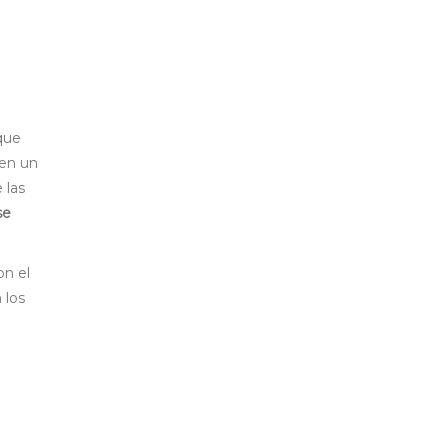
que
 en un
 las
se
.
on el
 los