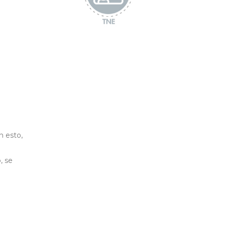
n esto,
, se