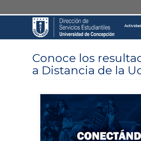
Pasar
Toggle
al
high
contenido
contrast
Activida
principal
Conoce los resulta
a Distancia de la 