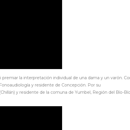
ió premiar la interpretación individual de una dama y un varón. Co
Fonoaudiología y residente de Concepción. Por su
Chillán) y residente de la comuna de Yumbel, Región del Bío-Bío