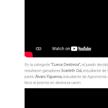
En la categoría
“Cueca Destreza”,
el jurado decid
resultaron ganadores
Scarleth Cid,
estudiante de 
parte,
Álvaro Figueroa,
estudiante de Agronomía (
llevó el premio en destreza varón: