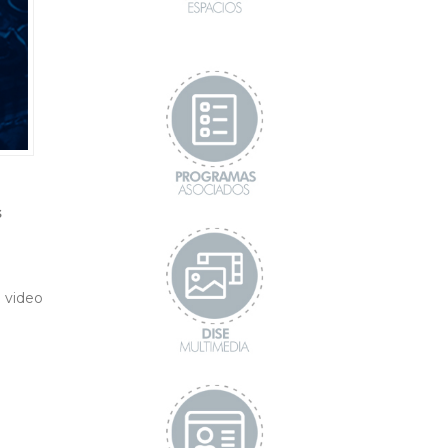
s
 video