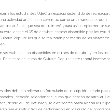
ecer a los estudiantes UdeC un espacio distendido de recreación,
 una actividad artística en concreto, como una manera de reunir 
sciplina artística que sea de su interés, para así complementar su
a esto, desde el 05 de octubre, estarán disponible para los estud
Guitarra Popular, los que se realizarán por medio de las platafor
en.
Danzas Árabes están disponibles en el mes de octubre y en los m
 En el caso del curso de Guitarra Popular, este tendrá inscripció
eresados deberán rellenar un formulario de inscripción creado para
onales, deberán seleccionar el curso que desean desarrollar. La
nlace, desde el 1 de octubre y se extenderán hasta agotar los cup
rán leer el instructivo de participación en los curso del program