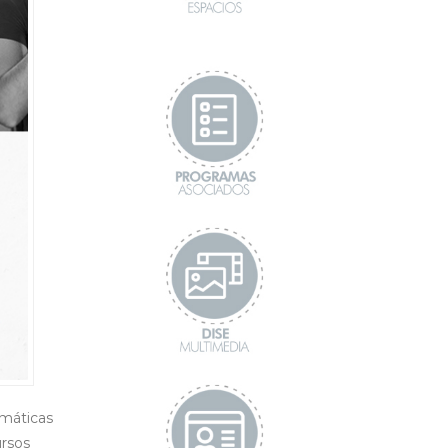
amáticas
ursos