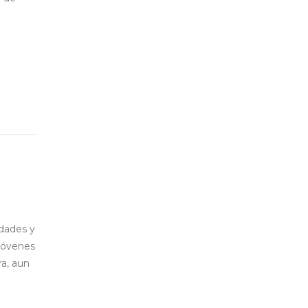
idades y
 jóvenes
ra, aun