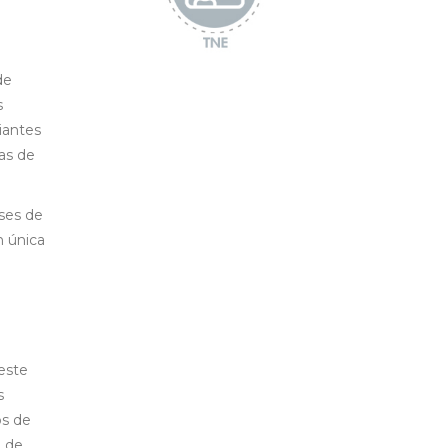
de
s
iantes
mas de
eses de
n única
 este
s
os de
a de