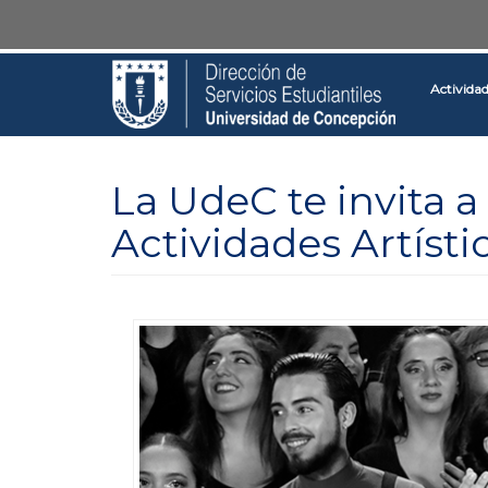
Pasar
Toggle
al
high
contenido
contrast
Activida
principal
La UdeC te invita a 
Actividades Artíst