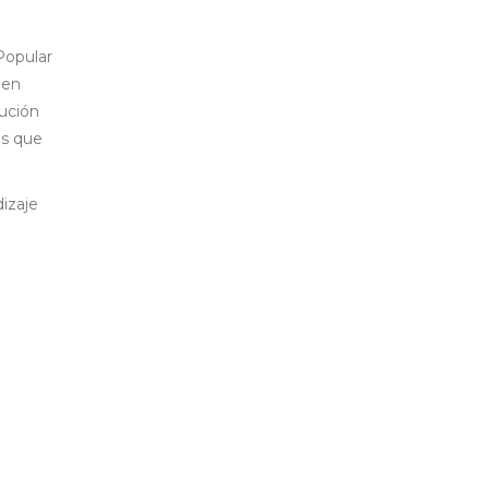
Popular
 en
cución
es que
dizaje