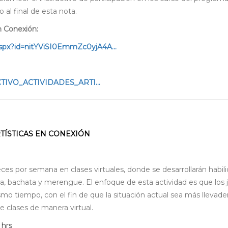
 al final de esta nota.
n Conexión:
spx?id=nitYViSI0EmmZc0yjA4A...
TRUCTIVO_ACTIVIDADES_ARTI...
TÍSTICAS EN CONEXIÓN
eces por semana en clases virtuales, donde se desarrollarán habil
lsa, bachata y merengue. El enfoque de esta actividad es que los
smo tiempo, con el fin de que la situación actual sea más llevade
 de clases de manera virtual.
 hrs