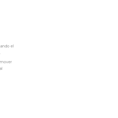
tando el
.
romover
al