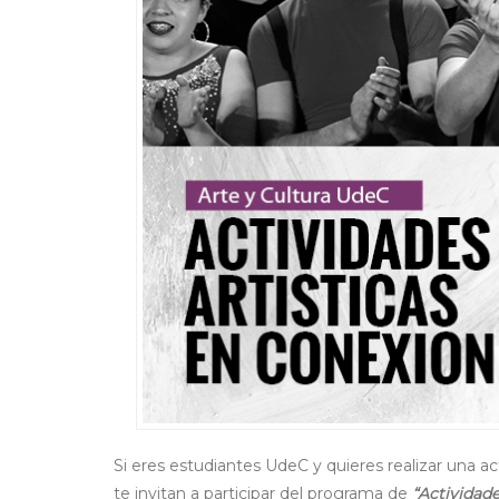
Si eres estudiantes UdeC y quieres realizar una ac
te invitan a participar del programa de
“Actividade