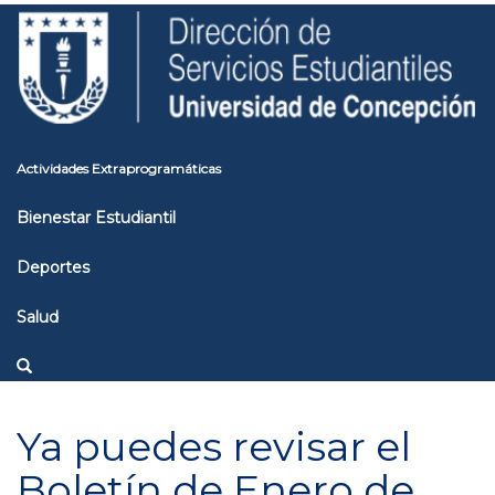
Pasar
Toggle
al
high
contenido
contrast
principal
Actividades Extraprogramáticas
Bienestar Estudiantil
Deportes
Salud
Ya puedes revisar el
Boletín de Enero de