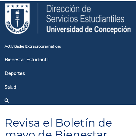
Pasar
Toggle
al
high
contenido
contrast
principal
Actividades Extraprogramáticas
Bienestar Estudiantil
Deportes
Salud
Revisa el Boletín de
mayo de Bienestar