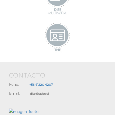
CONTACTO
Fono:
+56 41220 4207
Email:
dise@udec.cl