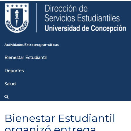
Pasar
Toggle
al
high
contenido
contrast
principal
Actividades Extraprogramáticas
Bienestar Estudiantil
Deportes
Salud
Bienestar Estudiantil
organizó entrega