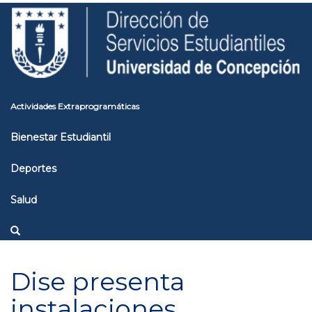
Pasar
Toggle
al
high
contenido
contrast
principal
Actividades Extraprogramáticas
Bienestar Estudiantil
Deportes
Salud
Dise presenta
instalaciones