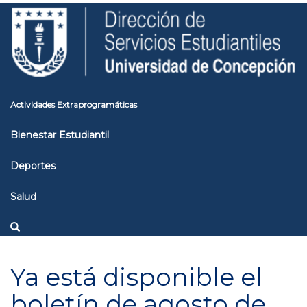
Pasar
Toggle
al
high
contenido
contrast
principal
Actividades Extraprogramáticas
Bienestar Estudiantil
Deportes
Salud
Ya está disponible el
boletín de agosto de