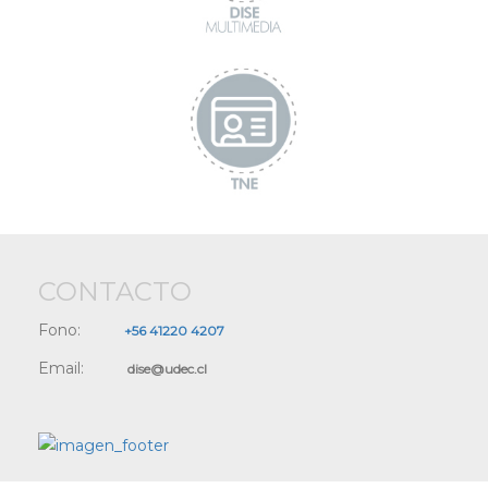
CONTACTO
Fono:
+56 41220 4207
Email:
dise@udec.cl