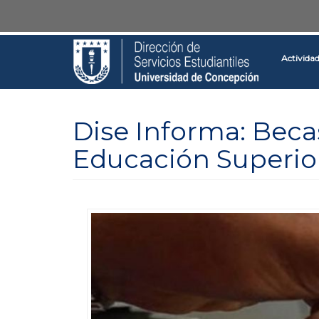
Pasar
Toggle
al
high
contenido
contrast
Activida
principal
Dise Informa: Beca
Educación Superio