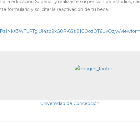
para la educación Superior y realizaste suspensión de estudios, c
te formulario y solicitar la reactivación de tu beca.
fb14PzINkX3WTLPTglUI4zq9xG0R-6Ssi8ICOozQT6UvQzjw/viewfor
Universidad de Concepción.