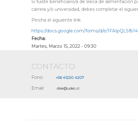
Si fuiste beneficiario/a de Beca de alimentación 
carrera y/o universidad, debes completar el siguien
Pincha el siguiente link
https://docs.google.com/forms/d/e/1FAIpQLS
Fecha:
Martes, Marzo 15, 2022 - 09:30
CONTACTO
Fono:
+56 41220 4207
Email:
dise@udec.cl