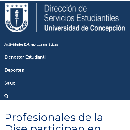
Pasar
Toggle
al
high
contenido
contrast
principal
Actividades Extraprogramáticas
Bienestar Estudiantil
Deportes
Salud
Profesionales de la
Dise participan en