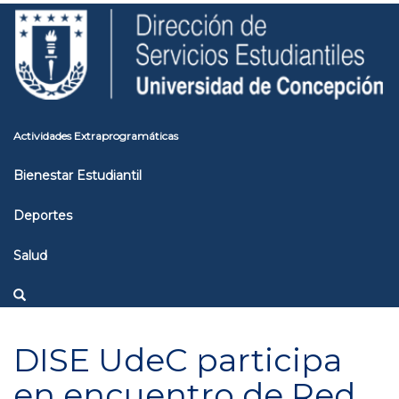
Pasar
Toggle
al
high
contenido
contrast
principal
Actividades Extraprogramáticas
Bienestar Estudiantil
Deportes
Salud
DISE UdeC participa
en encuentro de Red