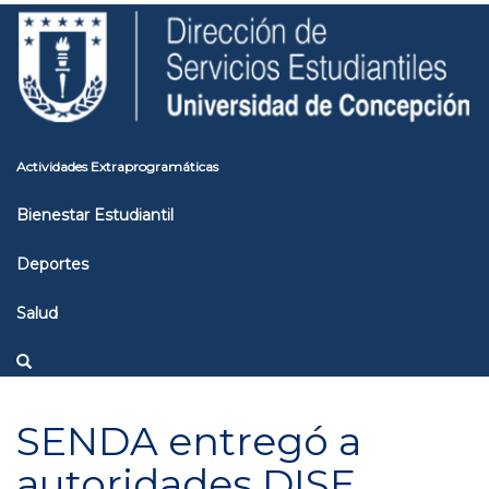
Pasar
Toggle
al
high
contenido
contrast
principal
Actividades Extraprogramáticas
Bienestar Estudiantil
Deportes
Salud
SENDA entregó a
autoridades DISE