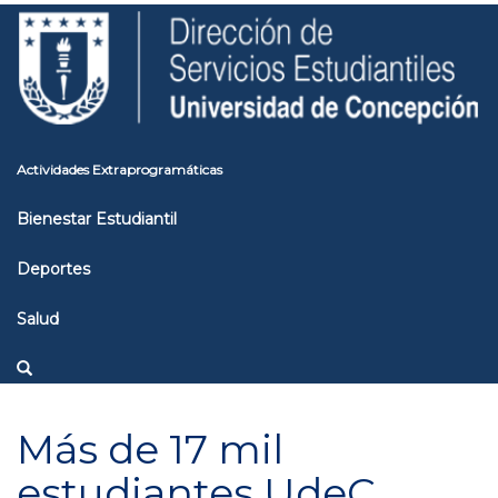
Pasar
Toggle
al
high
contenido
contrast
principal
Actividades Extraprogramáticas
Bienestar Estudiantil
Deportes
Salud
Más de 17 mil
estudiantes UdeC