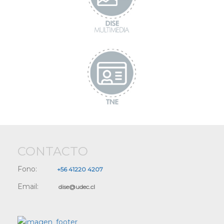
CONTACTO
Fono:
+56 41220 4207
Email:
dise@udec.cl