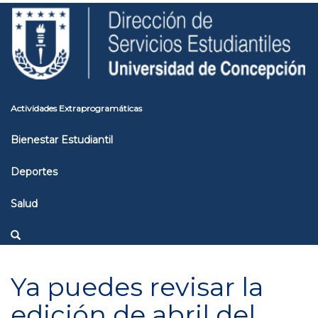
Pasar
Toggle
al
high
contenido
contrast
principal
Actividades Extraprogramáticas
Bienestar Estudiantil
Deportes
Salud
Ya puedes revisar la
edición de abril del