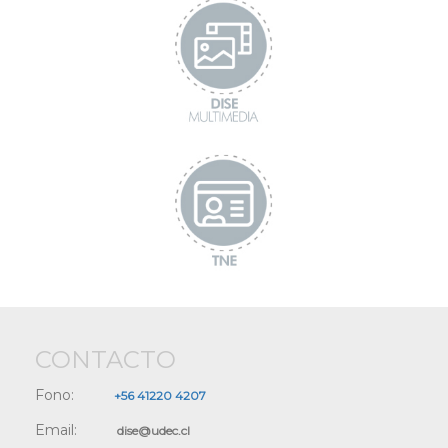
CONTACTO
Fono:
+56 41220 4207
Email:
dise@udec.cl