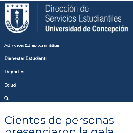
Pasar
Toggle
al
high
contenido
contrast
principal
Actividades Extraprogramáticas
Bienestar Estudiantil
Deportes
Salud
Cientos de personas
presenciaron la gala