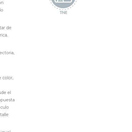
ón
lo
tar de
ica.
ectoria,
 color,
sde el
ropuesta
áculo
talle