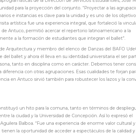
aprogramáticas de la Dirección de Servicios Estudiantiles, José 
nidad para la proyección del conjunto. “Proyectar a las agrupac
arios e instancias es clave para la unidad y es uno de los objetiv
sita artística fue una experiencia integral, que fortaleció la vincu
 de Antuco, permitió acercar el repertorio latinoamericano a la
ente a la formación de estudiantes que integran el ballet”.
a de Arquitectura y miembro del elenco de Danzas del BAFO Ude
 del ballet y ahora él lleva en su identidad universitaria el ser par
sona, tanto en disciplina como en carácter. Debemos tener cons
iferencia con otras agrupaciones. Esas cualidades te forjan par
iencia en Antuco sirvió también para robustecer los lazos y la con
onstituyó un hito para la comuna, tanto en términos de desplieg
entre la ciudad y la Universidad de Concepción. Así lo expresó el
 Aguilera Balboa. “Fue una experiencia de enorme valor cultural y
re tienen la oportunidad de acceder a espectáculos de la calidad y