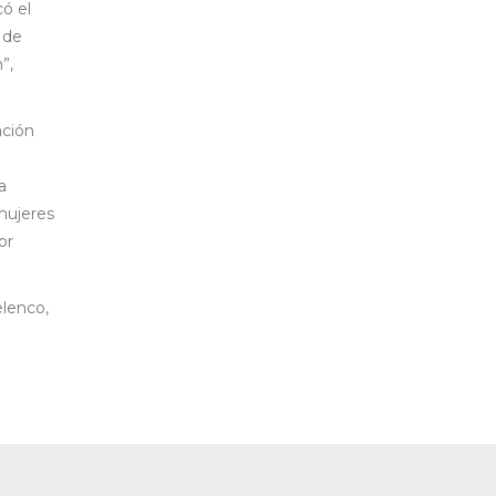
ó el
 de
”,
ación
a
mujeres
or
elenco,