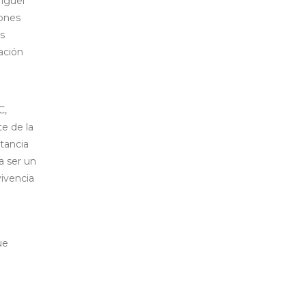
Miguel
iones
os
lación
C,
te de la
tancia
a ser un
vivencia
ue