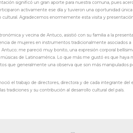
ntación significó un gran aporte para nuestra comuna, pues acerc
articiparon activamente ese día y tuvieron una oportunidad única
io cultural. Agradecemos enormemente esta visita y presentación
nómica y vecina de Antuco, asistió con su familia a la present
encia de mujeres en instrumentos tradicionalmente asociados a
n Antuco; me pareció muy bonito, una expresión corporal bellísim
 y músicas de Latinoamérica. Lo que más me gustó es que haya 
mentos que generalmente una observa que son más manipulados p
noció el trabajo de directores, directora y de cada integrante del 
radiciones y su contribución al desarrollo cultural del país.