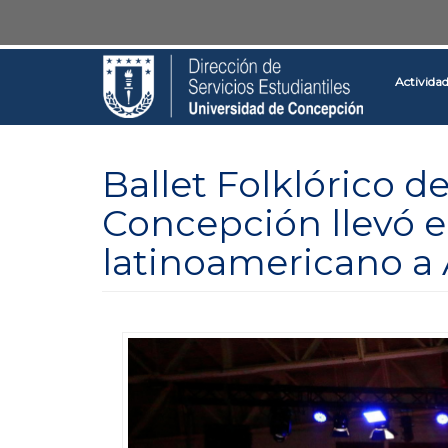
Pasar
Toggle
al
high
contenido
contrast
Activida
principal
Ballet Folklórico d
Concepción llevó e
latinoamericano a