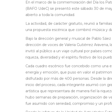
En el marco de la conmemoración del Día los Patr
(BAFO UdeC) se presentó este sábado 30 de mayo
abierto a toda la comunidad.
La actividad, de carácter gratuito, reunió a familia
una propuesta escénica que combinó música y danz
Bajo la dirección general y musical de Pablo Sáez 
dirección de voces de Valeria Gutiérrez Aravena, l
invitó al público a un viaje cultural por países c
riqueza, diversidad y el espíritu festivo de los pue
Cada cuadro escénico fue concebido como una expr
energía y emoción, que puso en valor el patrimon
disfrutado por más de 400 personas. Desde la dire
inicio del proceso, cada integrante asumió con gr
artística que representara de manera fiel la riqu
hubo semanas de preparación, organización de ves
fue asumido con seriedad, compromiso y un profu