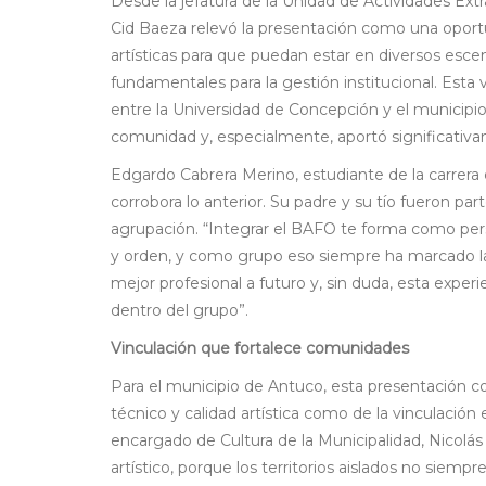
Desde la jefatura de la Unidad de Actividades Extr
Cid Baeza relevó la presentación como una oportu
artísticas para que puedan estar en diversos escen
fundamentales para la gestión institucional. Esta vi
entre la Universidad de Concepción y el municipio
comunidad y, especialmente, aportó significativam
Edgardo Cabrera Merino, estudiante de la carrer
corrobora lo anterior. Su padre y su tío fueron parte
agrupación. “Integrar el BAFO te forma como per
y orden, y como grupo eso siempre ha marcado la d
mejor profesional a futuro y, sin duda, esta exper
dentro del grupo”.
Vinculación que fortalece comunidades
Para el municipio de Antuco, esta presentación c
técnico y calidad artística como de la vinculación 
encargado de Cultura de la Municipalidad, Nicolás
artístico, porque los territorios aislados no siemp