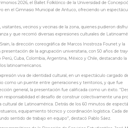
imonios 2026, el Ballet Folklórico de la Universidad de Concepci
 en el Gimnasio Municipal de Antuco, ofreciendo un espectácu
s, visitantes, vecinos y vecinas de la zona, quienes pudieron disfru
a y que recorrió diversas expresiones culturales de Latinoamér
Srain, la dirección coreográfica de Marcos Inostroza Founet y la
a presentación de la agrupación universitaria, con 50 años de tray
omo Perú, Cuba, Colombia, Argentina, México y Chile, destacando la
blos latinoamericanos.
esión viva de identidad cultural, en un espectáculo cargado de
io como un puente entre generaciones y territorios, y que fue
cción general, la presentación fue calificada como un éxito. “De
an responsabilidad el desafío de construir colectivamente una p
eza cultural de Latinoamérica. Detrás de los 60 minutos de espect
tuarios, equipamiento técnico y coordinación logística. Cada de
ndo sentido de trabajo en equipo”, destacó Pablo Sáez.