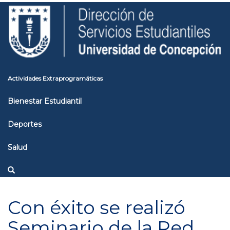
Pasar
Toggle
al
high
contenido
contrast
principal
Actividades Extraprogramáticas
Bienestar Estudiantil
Deportes
Salud
Con éxito se realizó
Seminario de la Red