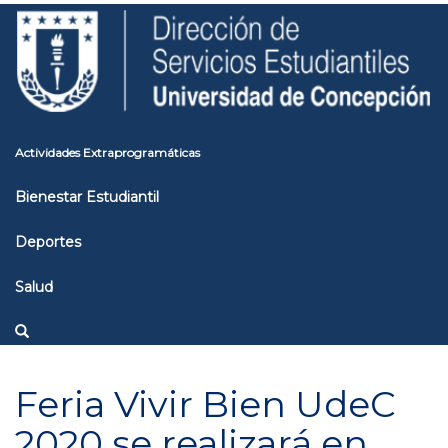
Pasar
Toggle
al
high
contenido
contrast
principal
Actividades Extraprogramáticas
Bienestar Estudiantil
Deportes
Salud
Feria Vivir Bien UdeC
2020 se realizará en