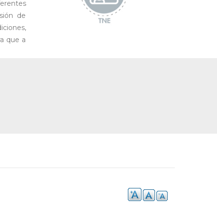
ferentes
usión de
iciones,
ra que a