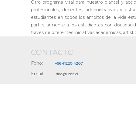
Otro programa vital para nuestro plantel y acci
profesionales, docentes, administrativos y estu
estudiantes en todos los ámbitos de la vida est
particularmente a los estudiantes con discapacid
través de diferentes iniciativas académicas, artíst
CONTACTO
Fono:
+56 41220 4207
Email:
dise@udec.cl