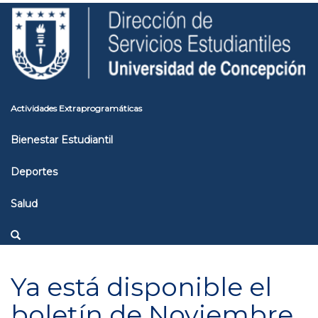
Pasar
Toggle
al
high
contenido
contrast
principal
Actividades Extraprogramáticas
Bienestar Estudiantil
Deportes
Salud
Ya está disponible el
boletín de Noviembre