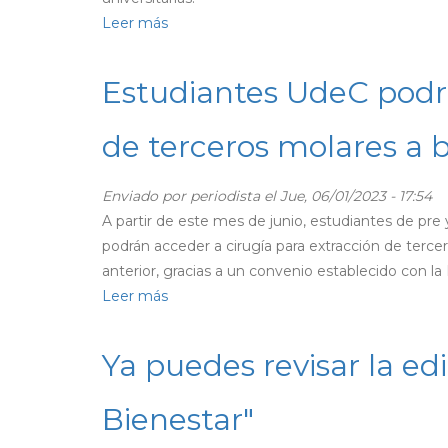
Leer más
sobre
“Pedalea
y
Estudiantes UdeC podrá
Vive
Mejor”:
de terceros molares a b
Comunidad
universitaria
Enviado por
periodista
el Jue, 06/01/2023 - 17:54
contará
A partir de este mes de junio, estudiantes de pre
con
podrán acceder a cirugía para extracción de terce
200
anterior, gracias a un convenio establecido con la 
nuevos
Leer más
sobre
estacionamientos
Estudiantes
de
UdeC
bicicletas
Ya puedes revisar la edi
podrán
acceder
Bienestar"
a
intervención