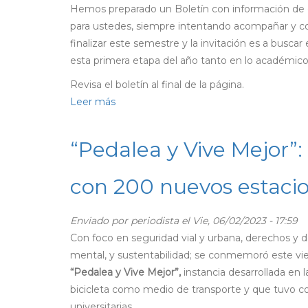
a
Hemos preparado un Boletín con información de d
celebrar
para ustedes, siempre intentando acompañar y 
Noche
finalizar este semestre y la invitación es a busc
de
esta primera etapa del año tanto en lo académico
San
Revisa el boletín al final de la página.
Juan
Leer más
sobre
Revisa
el
“Pedalea y Vive Mejor”
boletín
de
con 200 nuevos estacio
mayo
de
Enviado por
periodista
el Vie, 06/02/2023 - 17:59
Bienestar
Con foco en seguridad vial y urbana, derechos y debe
Estudiantil
mental, y sustentabilidad; se conmemoró este vie
“Pedalea y Vive Mejor”,
instancia desarrollada en 
bicicleta como medio de transporte y que tuvo c
universitarias.