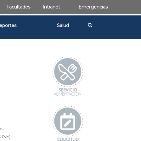
Facultades
Intranet
Emergencias
eportes
Salud
os
DISE)