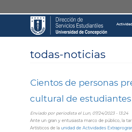
Pasar
Toggle
al
high
contenido
contrast
Activida
principal
todas-noticias
Cientos de personas pre
cultural de estudiante
Enviado por
periodista
el Lun, 07/24/2023 - 13:24
Ante un gran y entusiasta marco de público, la tard
Artísticos de la
unidad de Actividades Extraprogra