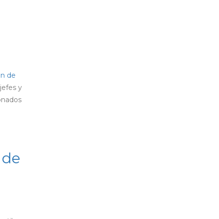
ón de
jefes y
ionados
 de