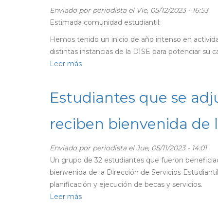
Enviado por
periodista
el Vie, 05/12/2023 - 16:53
dental
Estimada comunidad estudiantil:
de
terceros
Hemos tenido un inicio de año intenso en activida
molares
distintas instancias de la DISE para potenciar su ca
a
Leer más
sobre
bajo
Ya
costo
puedes
Estudiantes que se adj
revisar
la
reciben bienvenida de 
edición
de
Enviado por
periodista
el Jue, 05/11/2023 - 14:01
abril
Un grupo de 32 estudiantes que fueron beneficiad
del
bienvenida de la Dirección de Servicios Estudianti
boletín
planificación y ejecución de becas y servicios.
"Tu
Leer más
sobre
Bienestar"
Estudiantes