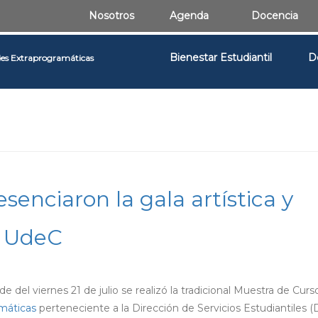
Nosotros
Agenda
Docencia
Bienestar Estudiantil
D
des Extraprogramáticas
senciaron la gala artística y
s UdeC
e del viernes 21 de julio se realizó la tradicional Muestra de Curs
máticas
perteneciente a la Dirección de Servicios Estudiantiles (