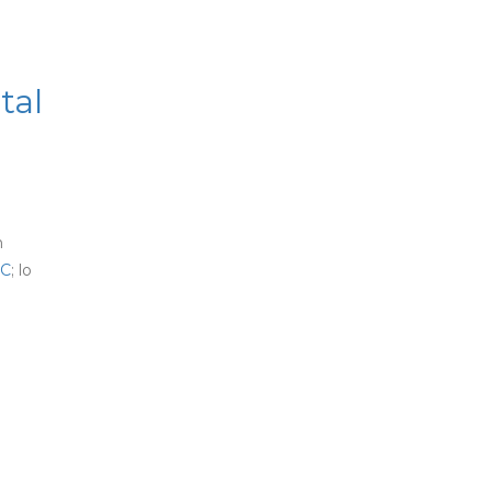
tal
n
eC
; lo