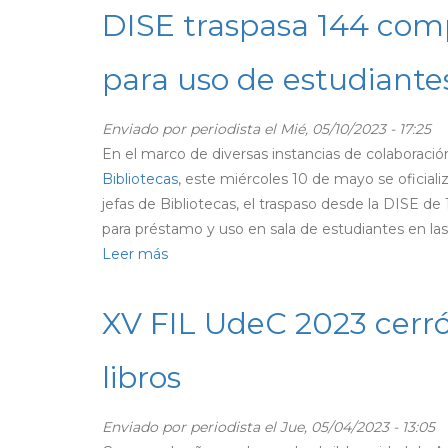
que
DISE traspasa 144 com
se
adjudicaron
para uso de estudiante
Beca
Enrique
Enviado por
periodista
el Mié, 05/10/2023 - 17:25
Molina
En el marco de diversas instancias de colaboración
reciben
Bibliotecas
, este miércoles 10 de mayo se oficializ
bienvenida
jefas de Bibliotecas, el traspaso desde la DISE d
de
para préstamo y uso en sala de estudiantes en las
la
Leer más
sobre
DISE
DISE
traspasa
XV FIL UdeC 2023 cerr
144
computadores
libros
a
Bibliotecas
Enviado por
periodista
el Jue, 05/04/2023 - 13:05
UdeC