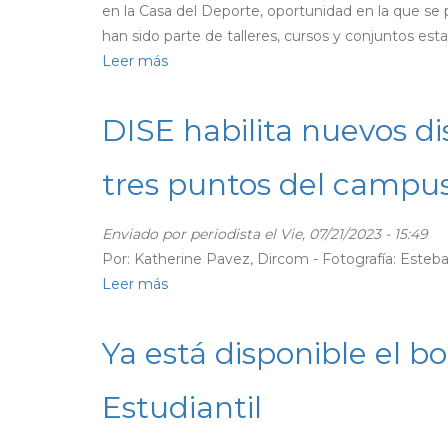
en la Casa del Deporte, oportunidad en la que s
han sido parte de talleres, cursos y conjuntos esta
Leer más
sobre
Cientos
de
DISE habilita nuevos d
personas
presenciaron
tres puntos del campu
la
gala
Enviado por
periodista
el Vie, 07/21/2023 - 15:49
artística
Por: Katherine Pavez, Dircom - Fotografía: Este
y
Leer más
sobre
cultural
DISE
de
habilita
estudiantes
Ya está disponible el bo
nuevos
UdeC
dispensadores
Estudiantil
de
preservativos