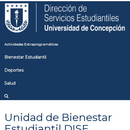
Pasar
Toggle
al
high
contenido
contrast
principal
Actividades Extraprogramáticas
Bienestar Estudiantil
Deportes
Salud
Unidad de Bienestar
Estudiantil DISE