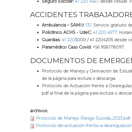
Seguro Escolar:
41 220 4567
desde celular. H
ACCIDENTES TRABAJADORE
Ambulancia – SAMU:
131
. Servicio gratuito d
Policlínico ACHS - UdeC:
41 220 4577
. Horar
Guardias:
41 220
3000 / 41 2204205 desde celu
Paramédico Caso Covid:
+56 958178097.
DOCUMENTOS DE EMERGE
Protocolo de Manejo y Derivación de Estudi
de la página para lectura o descarga.
Protocolo de Actuación frente a Desregul
pdf al final de la página para lectura o desca
archivos:
Protocolo de Manejo Riesgo Suicida_2023.pdf
Protocolo-de-actuación-frente-a-desregulacion