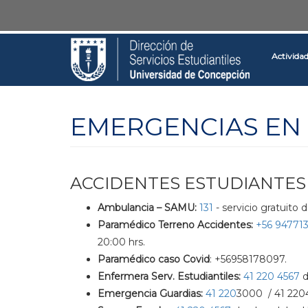
Pasar
Toggle
al
high
contenido
contrast
Activida
principal
EMERGENCIAS EN 
ACCIDENTES ESTUDIANTES
Ambulancia – SAMU:
131
- servicio gratuito 
Paramédico Terreno Accidentes:
+56 94771
20:00 hrs.
Paramédico caso Covid
: +56958178097.
Enfermera Serv. Estudiantiles:
41 220 4567
d
Emergencia Guardias:
41 220
3000 / 41 22042