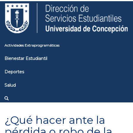
Pasar
Toggle
al
high
contenido
contrast
principal
Actividades Extraprogramáticas
Bienestar Estudiantil
Deportes
Salud
¿Qué hacer ante la
pérdida o robo de la