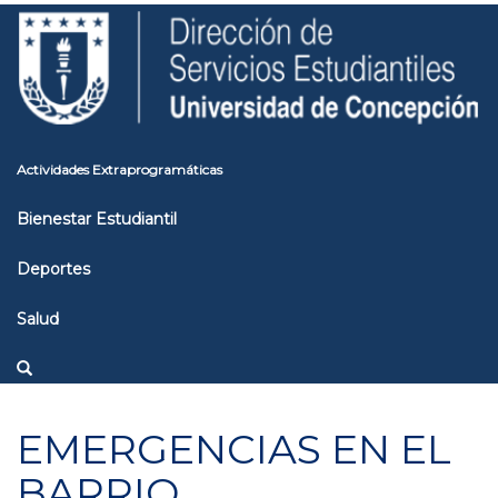
Pasar
Toggle
al
high
contenido
contrast
principal
Actividades Extraprogramáticas
Bienestar Estudiantil
Deportes
Salud
EMERGENCIAS EN EL
BARRIO