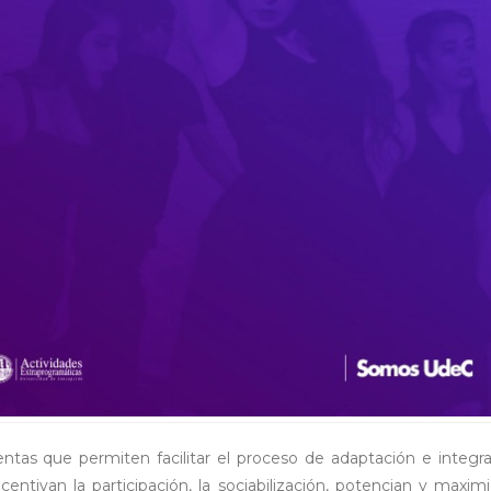
ntas que permiten facilitar el proceso de adaptación e integr
centivan la participación, la sociabilización, potencian y maxim