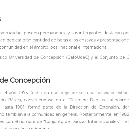
s
specialidad, poseen permanencia y sus integrantes destacan por
n dedicar gran cantidad de horas a los ensayos y presentacione
comunidad en el ámbito local, nacional e internacional.
clórico Universidad de Concepción (BafoUdeC) y el Conjunto de 
d de Concepción
el año 1975, fecha en que dejó de ser una actividad extracu
n Básica, convirtiéndose en el “Taller de Danzas Latinoamer
s. Hasta 1981, formó parte de la Dirección de Extensión, do
 sino también a la comunidad en general. Posteriormente, en 1982
iles con el nombre de “Conjunto de Danzas Internacionales”, in
 Latinoamérica y Europa.