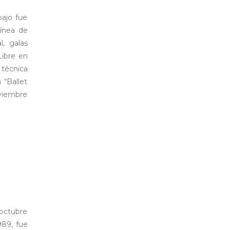
bajo fue
línea de
l, galas
Libre en
 técnica
 “Ballet
oviembre
 octubre
989, fue