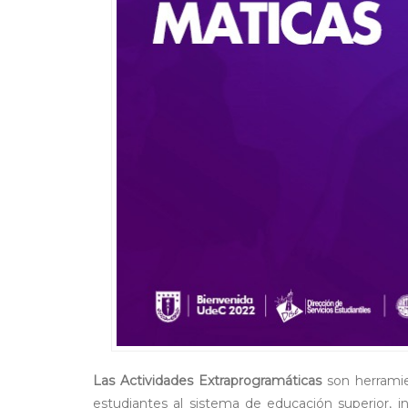
Las Actividades Extraprogramáticas
son herramie
estudiantes al sistema de educación superior, in