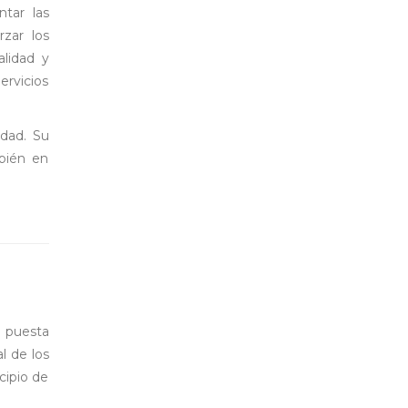
tar las
rzar los
alidad y
ervicios
idad. Su
mbién en
a puesta
l de los
cipio de