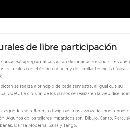
urales de libre participación
s cursos extraprogramáticos están destinados a estudiantes que 
cos-culturales con el fin de conocer y desarrollar técnicas básicas 
d.
ictan se realiza a principio de cada semestre, al igual que su
rtual UdeC. La difusión de los cursos se realiza en la web dise.udec
 los segundos se refieren a disciplinas más avanzadas que requier
ón. Algunos de los talleres impartidos son: Dibujo, Canto, Percusi
rbanas, Danza Moderna, Salsa y Tango.