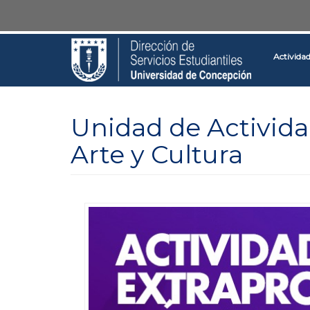
Pasar
Toggle
al
high
contenido
contrast
Activida
principal
Unidad de Activid
Arte y Cultura