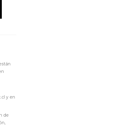
están
en
.cl y en
en de
ón,