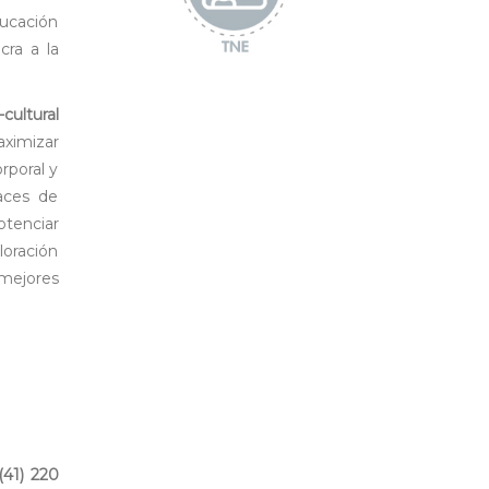
ducación
cra a la
cultural
aximizar
rporal y
paces de
otenciar
aloración
mejores
(41) 220