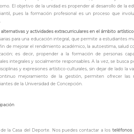
torno. El objetivo de la unidad es propender al desarrollo de la e
antil, pues la formación profesional es un proceso que involu
.
lternativas y actividades extracurriculares en el ámbito artístico-
rias para una educación integral, que permite a estudiantes m
 fin de mejorar el rendimiento académico, la autoestima, salud co
ización; es decir, propender a la formación de personas ca
ales integrales y socialmente responsables. A la vez, se busca p
ciplinas y expresiones artístico-culturales, sin dejar de lado la v
 continuo mejoramiento de la gestión, permiten ofrecer las 
diantes de la Universidad de Concepción.
cipación
o de la Casa del Deporte. Nos puedes contactar a los
teléfonos 