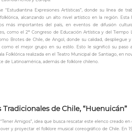
e “Estudiantina Expresiones Artísticas”, donde su línea de tra
olklórica, alcanzando un alto nivel artístico en la región. Esta 
ios más importantes del país, en eventos de difusión cultura
ales, como el 2° Congreso de Educación Artística y del Tiempo 
como Brotes de Chile, de Angol, donde su calidad, despliegue y
como el mejor grupo en su estilo. Esto le significó su paso a
ala Folklórica realizada en el Teatro Municipal de Santiago, en n
te de Latinoamérica, además de folklore chileno.
Tradicionales de Chile, “Huenuicán”
“Tener Amigos”, idea que busca rescatar este elenco creado en
over y proyectar el folklore musical coreográfico de Chile. En 1