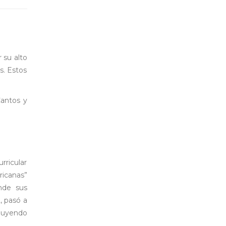
 su alto
s. Estos
Cantos y
rricular
icanas”
nde sus
, pasó a
cluyendo