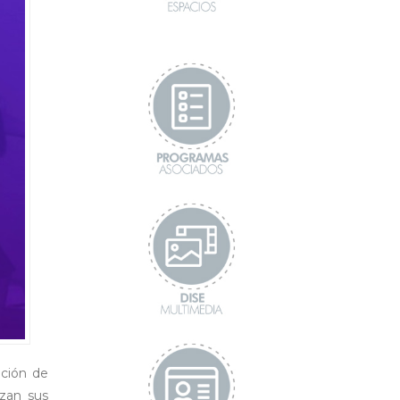
ación de
izan sus