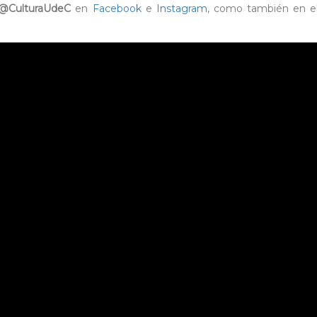
@CulturaUdeC
en
Facebook
e
Instagram
, como también en el