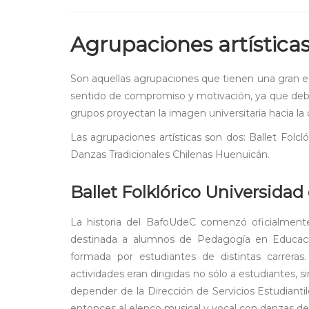
Agrupaciones artística
Son aquellas agrupaciones que tienen una gran e
sentido de compromiso y motivación, ya que debe
grupos proyectan la imagen universitaria hacia la 
Las agrupaciones artísticas son dos: Ballet Fol
Danzas Tradicionales Chilenas Huenuicán.
Ballet Folklórico Universida
La historia del BafoUdeC comenzó oficialmente 
destinada a alumnos de Pedagogía en Educació
formada por estudiantes de distintas carrera
actividades eran dirigidas no sólo a estudiantes,
depender de la Dirección de Servicios Estudiant
entonces al elenco musical y vocal con danzas de