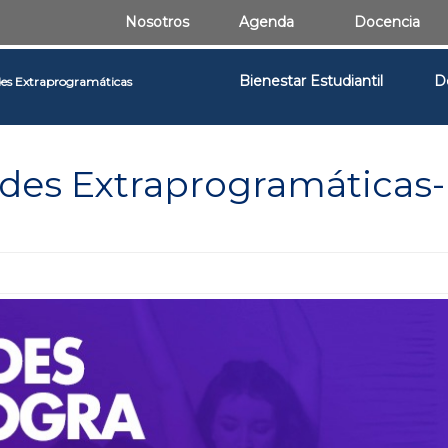
Nosotros
Agenda
Docencia
Bienestar Estudiantil
D
des Extraprogramáticas
ades Extraprogramáticas-