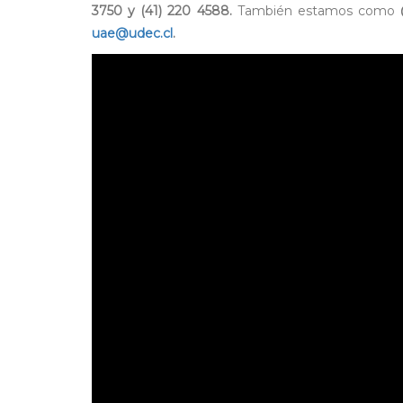
3750 y (41) 220 4588.
También estamos como
uae@udec.cl
.